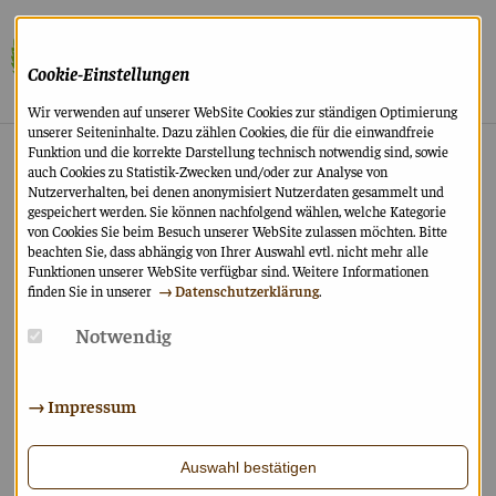
Cookie-Einstellungen
Wir verwenden auf unserer WebSite Cookies zur ständigen Optimierung
unserer Seiteninhalte. Dazu zählen Cookies, die für die einwandfreie
Funktion und die korrekte Darstellung technisch notwendig sind, sowie
IMPRESSUM
auch Cookies zu Statistik-Zwecken und/oder zur Analyse von
Nutzerverhalten, bei denen anonymisiert Nutzerdaten gesammelt und
gespeichert werden. Sie können nachfolgend wählen, welche Kategorie
von Cookies Sie beim Besuch unserer WebSite zulassen möchten. Bitte
beachten Sie, dass abhängig von Ihrer Auswahl evtl. nicht mehr alle
Funktionen unserer WebSite verfügbar sind. Weitere Informationen
finden Sie in unserer
Datenschutzerklärung
.
Anbieter dieser Internetpräsenz ist im Rechtssinne
SkF e.V. Bamberg
Notwendig
Geschäftsstelle
Schwarzenbergstr. 8
96050 Bamberg
Impressum
Telefon: + 49 (0) 951 86 85-0
Telefax: + 49 (0) 951 86 85-40
E-Mail:
info
@
skf-bamberg.de
Auswahl bestätigen
Vereinsregister