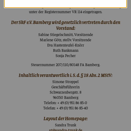
Der SkF e.V. Bamberg ist im Vereinsregister des Amtsgerichts Bamberg
unter der Registernummer VR 114 eingetragen.
Der SkF e.V. Bamberg wird gesetzlich vertreten durch den
Vorstand:
Sabine Stiegelschmitt, Vorsitzende
Marlene Götz, stellv. Vorsitzende
Eva Hastenteufel-Knörr
Ruth Bankmann
Sonja Pecher
Steuernummer 207/110/80148 FA Bamberg.
Inhaltlich verantwortlich i. S. d. § 18 Abs. 2 MStV:
Simone Stroppel
Geschäftsführerin
Schwarzenbergstr. 8
96050 Bamberg
Telefon: + 49 (0) 951 86 85-0
Telefax: + 49 (0) 951 86 85-40
Layout der Homepage:
Sandra Trunk
st
@
sandra-trunk.de